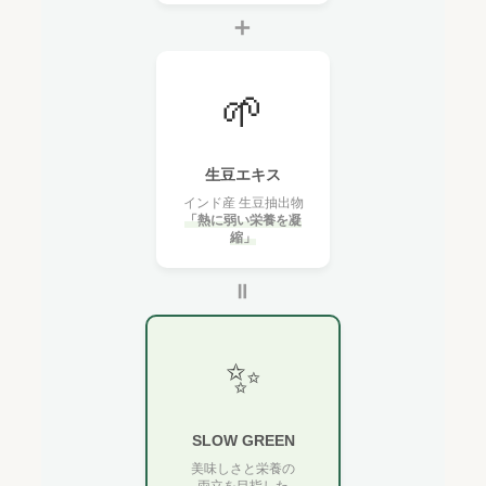
＋
🌱
生豆エキス
インド産 生豆抽出物
「熱に弱い栄養を凝
縮」
＝
✨
SLOW GREEN
美味しさと栄養の