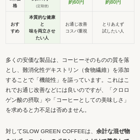
約60円
約80円
格
(定期便)
本質的な健康
おす
と
お通じ改善
とりあえず
すめ
味を両立させ
コスパ重視
試したい人
たい人
多くの安価な製品は、コーヒーそのものの質を落
とし、難消化性デキストリン（食物繊維）を添加
することで「機能性」を謳っています。これはこ
れでお通じ改善などには良いのですが、「クロロ
ゲン酸の摂取」や「コーヒーとしての美味しさ」
を求めると力不足は否めません。
対してSLOW GREEN COFFEEは、
余計な混ぜ物