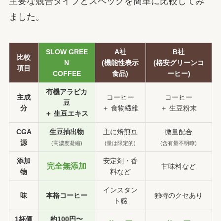
主要な競合タイプとスペックを簡単に比較してみ
ました。
SLOW GREE
A社
B社
比較
N
(機能性表示
(格安グリーンコ
項目
COFFEE
食品)
ーヒー)
有機アラビカ
主成
コーヒー
コーヒー
豆
分
＋ 食物繊維
＋ 生豆粉末
＋ 生豆エキス
CGA
生豆抽出物
主に焙煎豆
微量配合
源
(高濃度凝縮)
(量は限定的)
(含有量不明瞭)
添加
安定剤・香
完全無添加
甘味料など
物
料など
インスタン
味
本格コーヒー
独特のクセあり
ト感
1杯価
約100円〜