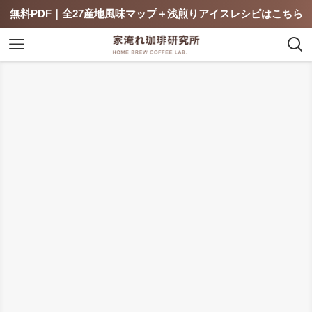
無料PDF｜全27産地風味マップ＋浅煎りアイスレシピはこちら