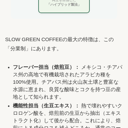
両立を目指した
「ハイブリッド製法」
SLOW GREEN COFFEEの最大の特徴は、この
「分業制」にあります。
フレーバー担当（焙煎豆）：
メキシコ・チアパ
ス州の高地で有機栽培されたアラビカ種を
100%使用。チアパス州は火山灰土壌と豊富な
水源に恵まれ、良質な酸味とコクを持つ豆の産
地として知られます。
機能性担当（生豆エキス）：
熱で壊れやすいク
ロロゲン酸を、焙煎前の生豆から抽出（エキス
トラクト化）して後から配合。これにより、焙
煎による成分ロスを補うどころか、通常のコー