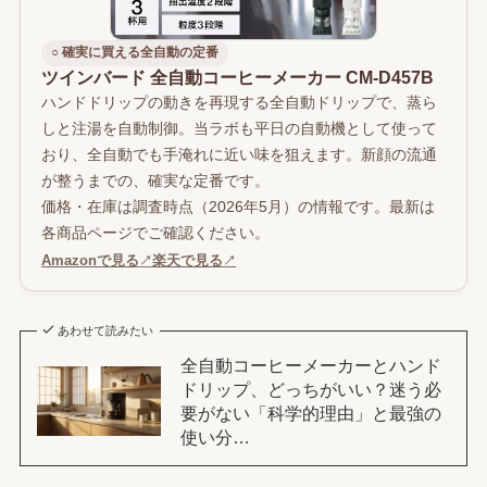
○ 確実に買える全自動の定番
ツインバード 全自動コーヒーメーカー CM-D457B
ハンドドリップの動きを再現する全自動ドリップで、蒸ら
しと注湯を自動制御。当ラボも平日の自動機として使って
おり、全自動でも手淹れに近い味を狙えます。新顔の流通
が整うまでの、確実な定番です。
価格・在庫は調査時点（2026年5月）の情報です。最新は
各商品ページでご確認ください。
Amazonで見る
↗
楽天で見る
↗
あわせて読みたい
全自動コーヒーメーカーとハンド
ドリップ、どっちがいい？迷う必
要がない「科学的理由」と最強の
使い分…