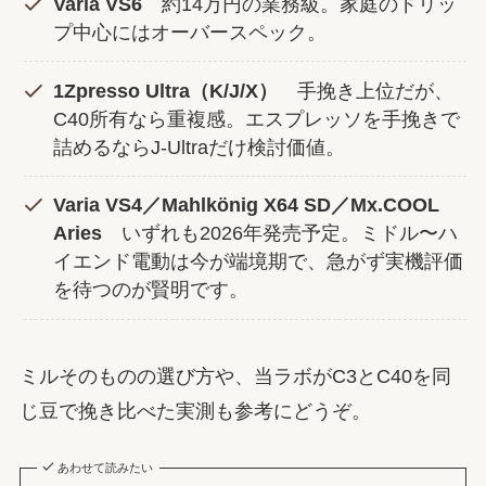
Varia VS6
約14万円の業務級。家庭のドリッ
プ中心にはオーバースペック。
1Zpresso Ultra（K/J/X）
手挽き上位だが、
C40所有なら重複感。エスプレッソを手挽きで
詰めるならJ-Ultraだけ検討価値。
Varia VS4／Mahlkönig X64 SD／Mx.COOL
Aries
いずれも2026年発売予定。ミドル〜ハ
イエンド電動は今が端境期で、急がず実機評価
を待つのが賢明です。
ミルそのものの選び方や、当ラボがC3とC40を同
じ豆で挽き比べた実測も参考にどうぞ。
あわせて読みたい