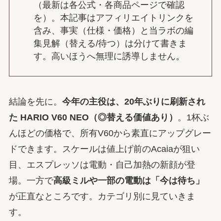
（最新は各公式・各商品ページで確認
を）。本記事はアフィリエイトリンクを
含み、事実（仕様・価格）と当ラボの編
集見解（替える/待つ）は分けて書きま
す。高いほうへ無理に誘導しません。
結論を先に。
今年の主役は、20年ぶりに刷新され
た HARIO V60 NEO（◎替える価値あり）
。1杯ぶ
んほどの価格で、所有V60から素直にアップグレー
ドできます。スケールは値上げ前のAcaiaが狙い
目、エスプレッソは電動・自己加熱の新顔が登
場。一方で
高級ミルや一部の電動は「今は待ち」
が正直なところです。カテゴリ別に見ていきま
す。