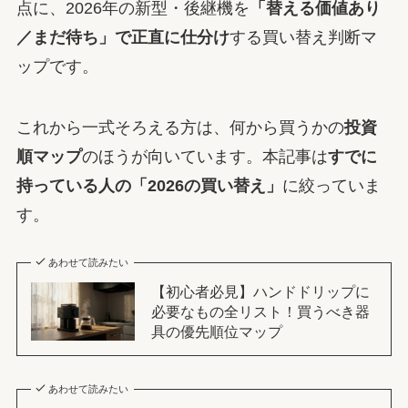
点に、2026年の新型・後継機を
「替える価値あり
／まだ待ち」で正直に仕分け
する買い替え判断マ
ップです。
これから一式そろえる方は、何から買うかの
投資
順マップ
のほうが向いています。本記事は
すでに
持っている人の「2026の買い替え」
に絞っていま
す。
あわせて読みたい
【初心者必見】ハンドドリップに
必要なもの全リスト！買うべき器
具の優先順位マップ
あわせて読みたい