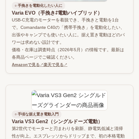
○ 手挽きを電動化したい人に
Varia EVO（手挽き⇄電動ハイブリッド）
USB-C充電のモーターを着脱でき、手挽きと電動を1台
で。Comandante C40の「携帯手挽き」を電動化したい、
出張やキャンプでも使いたい人に。据え置き電動ほどのパ
ワーは求めない設計です。
価格・在庫は調査時点（2026年5月）の情報です。最新は
各商品ページでご確認ください。
Amazonで見る
↗
楽天で見る
↗
○ 手頃な据え置き電動入門
Varia VS3 Gen2（シングルドーズ電動）
第2世代でモーターと刃まわりを刷新、静電気低減と清掃
性が向上。エスプレッソからドリップまで、初の本格電動