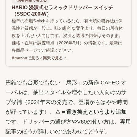
○ 所有満足で替える
HARIO 浸漬式セラミックドリッパー スイッチ
（SSDC-200-W）
標準の樹脂Switchを持っているなら、有田焼の磁器版は保
温性と質感が一段上。味の劇的な変化より、毎日の所有体
験を上げたい人向けです。浸漬と透過の切替はそのまま。
価格・在庫は調査時点（2026年5月）の情報です。最新は
各商品ページでご確認ください。
Amazonで見る
↗
楽天で見る
↗
円錐でも台形でもない「扇形」の新作 CAFEC オ
ーバルは、抽出スタイルを増やしたい人向けのサ
ブ候補（2024年末の発売で、登場からはやや時間
が経っています）。
△＝置き換えというより追加
です。ドリッパーの選び方やV60の使い方は、専用
記事のほうが詳しいのであわせてどうぞ。