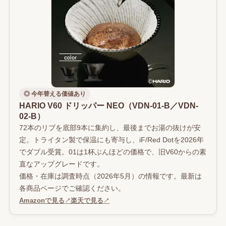
◎ 今年替える価値あり
HARIO V60 ドリッパー NEO（VDN-01-B／VDN-
02-B）
72本のリブを底部9本に集約し、最後までお湯の抜けが安
定。トライタン製で保温にも寄与し、iF/Red Dotを2026年
でダブル受賞。01は1杯ぶんほどの価格で、旧V60からの素
直なアップグレードです。
価格・在庫は調査時点（2026年5月）の情報です。最新は
各商品ページでご確認ください。
Amazonで見る
↗
楽天で見る
↗