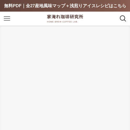
無料PDF｜全27産地風味マップ＋浅煎りアイスレシピはこちら