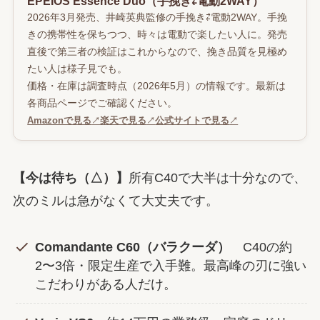
EPEIOS Essence Duo（手挽き⇄電動2WAY）
2026年3月発売、井崎英典監修の手挽き⇄電動2WAY。手挽
きの携帯性を保ちつつ、時々は電動で楽したい人に。発売
直後で第三者の検証はこれからなので、挽き品質を見極め
たい人は様子見でも。
価格・在庫は調査時点（2026年5月）の情報です。最新は
各商品ページでご確認ください。
Amazonで見る
↗
楽天で見る
↗
公式サイトで見る
↗
【今は待ち（△）】
所有C40で大半は十分なので、
次のミルは急がなくて大丈夫です。
Comandante C60（バラクーダ）
C40の約
2〜3倍・限定生産で入手難。最高峰の刃に強い
こだわりがある人だけ。