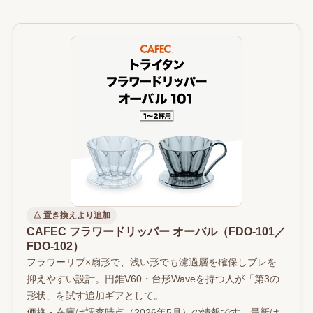
△ 置き換えより追加
CAFEC フラワードリッパー オーバル（FDO-101／
FDO-102）
フラワーリブ×扇形で、浅い形でも濾過層を確保しブレを
抑えやすい設計。円錐V60・台形Waveを持つ人が「第3の
形状」を試す追加ギアとして。
価格・在庫は調査時点（2026年5月）の情報です。最新は