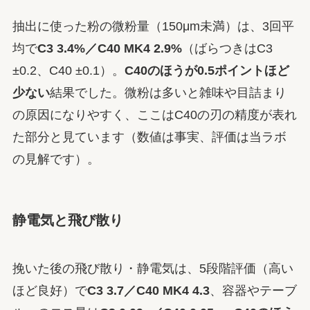
抽出に使った粉の微粉量（150μm未満）は、3回平
均で
C3 3.4%／C40 MK4 2.9%
（ばらつきはC3
±0.2、C40 ±0.1）。
C40のほうが0.5ポイントほど
少ない
結果でした。微粉は多いと雑味や目詰まり
の原因になりやすく、ここはC40の刃の精度が表れ
た部分と見ています（数値は事実、評価は当ラボ
の見解です）。
静電気と飛び散り
挽いた後の飛び散り・静電気は、5段階評価（高い
ほど良好）で
C3 3.7／C40 MK4 4.3
、容器やテーブ