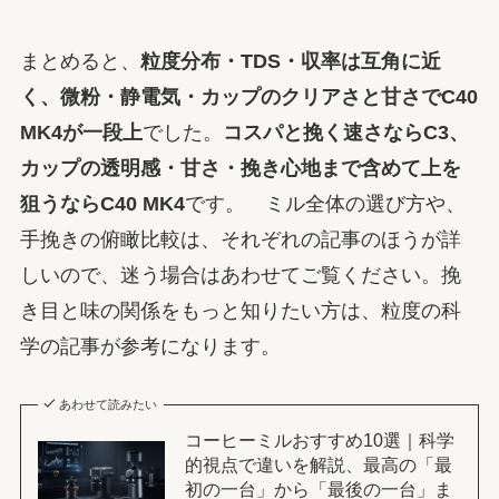
まとめると、
粒度分布・TDS・収率は互角に近
く、微粉・静電気・カップのクリアさと甘さでC40
MK4が一段上
でした。
コスパと挽く速さならC3、
カップの透明感・甘さ・挽き心地まで含めて上を
狙うならC40 MK4
です。 ミル全体の選び方や、
手挽きの俯瞰比較は、それぞれの記事のほうが詳
しいので、迷う場合はあわせてご覧ください。挽
き目と味の関係をもっと知りたい方は、粒度の科
学の記事が参考になります。
あわせて読みたい
コーヒーミルおすすめ10選｜科学
的視点で違いを解説、最高の「最
初の一台」から「最後の一台」ま