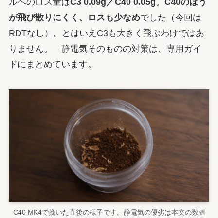
ルへのロス量は
C3 0.09g／C40 0.05g
。
C40のほう
が飛び散りにくく、ロスも少なめ
でした（今回は
RDTなし）。とはいえC3も大きく飛ぶわけではあ
りません。 静電気そのものの対策は、専用ガイ
ドにまとめています。
C40 MK4で挽いた直後の様子です。静電気の優劣は本文の数値