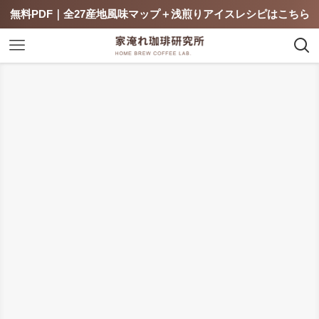
無料PDF｜全27産地風味マップ＋浅煎りアイスレシピはこちら