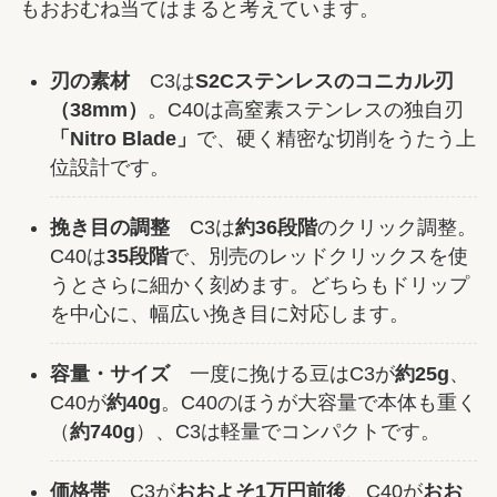
もおおむね当てはまると考えています。
刃の素材
C3は
S2Cステンレスのコニカル刃
（38mm）
。C40は高窒素ステンレスの独自刃
「Nitro Blade」
で、硬く精密な切削をうたう上
位設計です。
挽き目の調整
C3は
約36段階
のクリック調整。
C40は
35段階
で、別売のレッドクリックスを使
うとさらに細かく刻めます。どちらもドリップ
を中心に、幅広い挽き目に対応します。
容量・サイズ
一度に挽ける豆はC3が
約25g
、
C40が
約40g
。C40のほうが大容量で本体も重く
（
約740g
）、C3は軽量でコンパクトです。
価格帯
C3が
おおよそ1万円前後
、C40が
おお