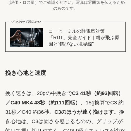
（評価・ロス量）でご確認ください。写真は雰囲気を伝えるため
のものです。
あわせて読みたい
コーヒーミルの静電気対策
「RDT」完全ガイド｜粉が飛ぶ原
因と“錆びない境界線”
挽き心地と速度
挽く速さは、20gの中挽きで
C3 41秒（約93回転）
／C40 MK4 48秒（約111回転）
、15g換算でC3 約
31秒／C40 約36秒。
C3のほうが速く挽けます
。挽
き心地は、C3は固さを感じるものの、グリップが
効いて押し切りやすく、C40は軽くストレスが少な