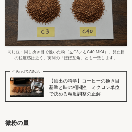
同じ豆・同じ挽き目で挽いた粉（左C3／右C40 MK4）。見た目
の粒度感は近く、実測の「ほぼ互角」とも一致します。
あわせて読みたい
【抽出の科学】コーヒーの挽き目
基準と味の相関性｜ミクロン単位
で決める粒度調整の正解
微粉の量