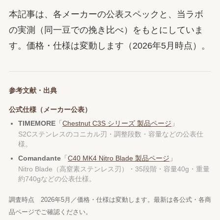
本記事は、各メーカーの公表スペックと、当ラボ
の実測（同一豆での挽き比べ）をもとにしていま
す。価格・仕様は変動します（2026年5月時点）。
参考文献・出典
公式仕様（メーカー公表）
TIMEMORE
「
Chestnut C3S シリーズ 製品ページ
」
S2Cステンレスのコニカル刃・調整段数・容量などの公表仕
様。
Comandante
「
C40 MK4 Nitro Blade 製品ページ
」
Nitro Blade（高窒素ステンレス刃）・35段階・容量40g・重量
約740gなどの公表仕様。
調査時点 2026年5月／価格・仕様は変動します。最新は各公式・各商
品ページでご確認ください。