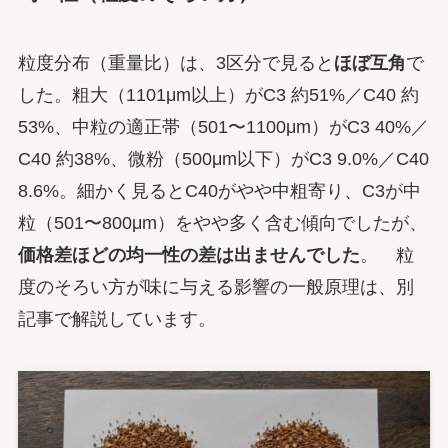
粒度分布（重量比）は、3区分で見ると
ほぼ互角
で
した。粗大（1101μm以上）がC3 約51%／C40 約
53%、中粒の適正帯（501〜1100μm）がC3 40%／
C40 約38%、微粉（500μm以下）がC3 9.0%／C40
8.6%。細かく見るとC40がやや中粗寄り、C3が中
粒（501〜800μm）をやや多く含む傾向でしたが、
価格差ほどの均一性の差は出ませんでした
。 粒
度のそろい方が味に与える影響の一般原理は、別
記事で解説しています。