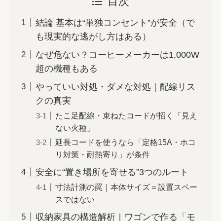
目次
結論 基本は“単独コンセント”が安全（で
も現実的な逃がし方はある）
なぜ危ない？コーヒーメーカーは1,000W
超の機種もある
やっていい対処・ダメな対処｜配線リス
クの真実
たこ足配線・束ねたコードが招く「見え
ない火種」
延長コードを使うなら「定格15A・ホコ
リ対策・耐熱寄り」が条件
安全に“置き場所を寄せる”3つのルート
寸法計測の罠｜本体サイズ＝設置スペー
スではない
収納家具の構造解析｜ワゴンで作る「モ