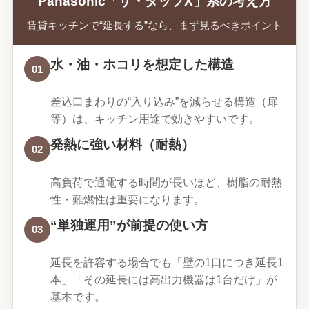
Panasonic「ザ・タップX」系の考え方
賃貸キッチンで“延長する”なら、まず見るべきポイント
水・油・ホコリを想定した構造
01
差込口まわりの“入り込み”を減らせる構造（扉
等）は、キッチン用途で効きやすいです。
発熱に強い材料（耐熱）
02
高負荷で通電する時間が長いほど、樹脂の耐熱
性・難燃性は重要になります。
“単独運用”が前提の使い方
03
延長を許容する場合でも「壁の1口につき延長1
本」「その延長には高出力機器は1台だけ」が
基本です。