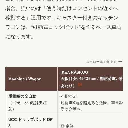
場合、強いのは「使う時だけコンセントの近くへ
移動する」運用です。キャスター付きのキッチン
ワゴンは、“可動式コックピット”を作るベース車両
になります。
スクロールできます
IKEA RÅSKOG
天板目安: 45×35cm / 棚耐荷重: 最大
Machine / Wagon
[5]
あたり）
重量級の全自動
× 非推奨
（目安 8kg超は要注
耐荷重6kgを超えると危険。重量級
意）
ラック等へ。
UCC ドリップポッド DP
3
◎ 余裕