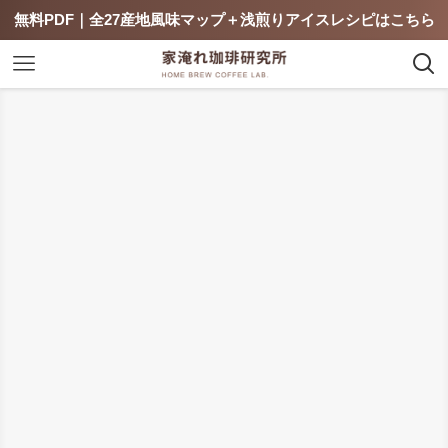
無料PDF｜全27産地風味マップ＋浅煎りアイスレシピはこちら