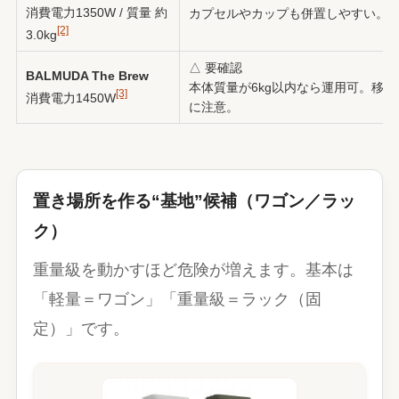
消費電力1350W / 質量 約
カプセルやカップも併置しやすい。
[2]
3.0kg
△ 要確認
BALMUDA The Brew
本体質量が6kg以内なら運用可。移
[3]
消費電力1450W
に注意。
置き場所を作る“基地”候補（ワゴン／ラッ
ク）
重量級を動かすほど危険が増えます。基本は
「軽量＝ワゴン」「重量級＝ラック（固
定）」です。