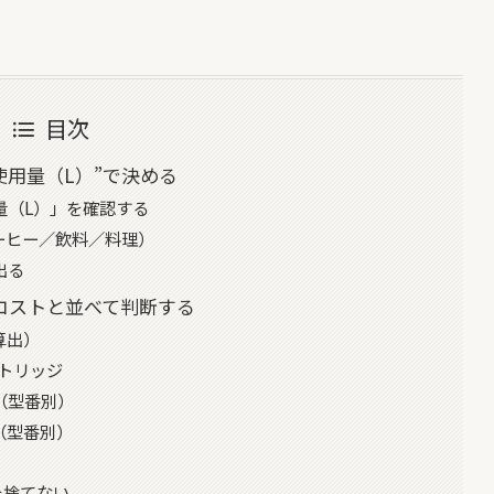
目次
使用量（L）”で決める
量（L）」を確認する
ーヒー／飲料／料理）
出る
コストと並べて判断する
算出）
カートリッジ
（型番別）
（型番別）
を捨てない