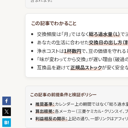
この記事でわかること
交換頻度は「月」ではなく
総ろ過水量（L）
で
あなたの生活に合わせた
交換日の出し方（割
浄水コストは
1杯数円
で、豆の価値を守れる
「味が変わってから交換」が遅い理由（破過の
互換品を避けて
正規品ストック
が安く安全
この記事の前提条件と検証ポリシー
推奨基準：
カレンダー上の期間ではなく「総ろ過水量
算出根拠：
各メーカー（三菱ケミカル・クリンスイ、
利益相反の開示：
上記の通り、一部リンクはアフィリ