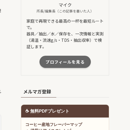
マイク
換
所長/編集長（この記事を書いた人）
家庭で再現できる最高の一杯を最短ルート
で。
器具／抽出／水／保存を、一次情報と実測
（湯温・流速g/s・TDS・抽出収率）で検
証します。
ま
プロフィールを見る
を
れ
メルマガ登録
☕ 無料PDFプレゼント
コーヒー産地フレーバーマップ