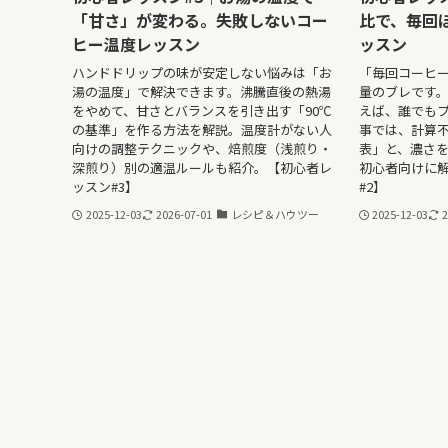
「甘さ」が変わる。失敗しないコー
比で、毎回
ヒー温度レッスン
ッスン
ハンドドリップの味が安定しない悩みは「お
「毎回コーヒ
湯の温度」で解決できます。沸騰直後の熱湯
量のブレです。
をやめて、甘さとバランスを引き出す「90℃
えば、誰でも
の基準」を作る方法を解説。温度計がない人
事では、計算
向けの調整テクニックや、焙煎度（浅煎り・
表」と、濃さ
深煎り）別の適温ルールも紹介。【初心者レ
初心者向けに
ッスン#3】
#2】
2025-12-03
2026-07-01
レシピ＆ハウツー
2025-12-03
2