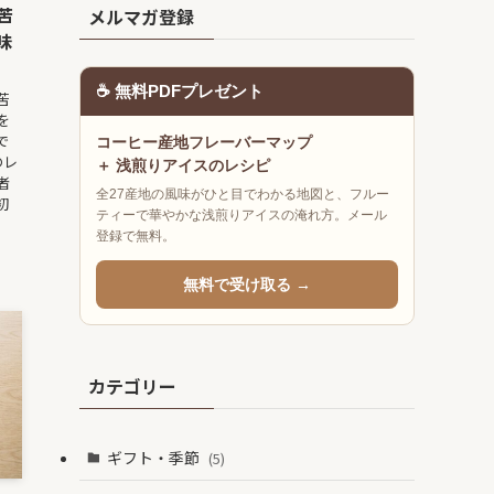
苦
メルマガ登録
味
☕ 無料PDFプレゼント
苦
を
で
コーヒー産地フレーバーマップ
のレ
＋ 浅煎りアイスのレシピ
者
全27産地の風味がひと目でわかる地図と、フルー
初
ティーで華やかな浅煎りアイスの淹れ方。メール
登録で無料。
無料で受け取る →
カテゴリー
ギフト・季節
(5)