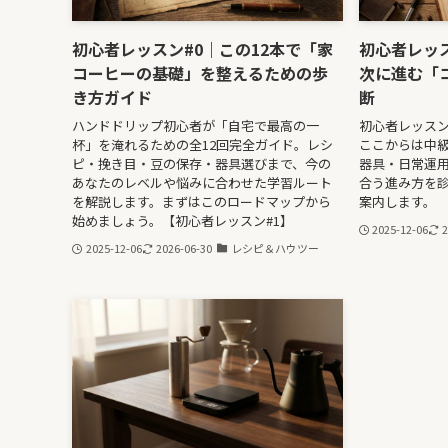
初心者レッスン#0｜この12本で「家
初心者レッス
コーヒーの基礎」を整えるための歩
次に進む「
き方ガイド
断
ハンドドリップ初心者が「自宅で最高の一
初心者レッス
杯」を淹れるための全12回完全ガイド。レシ
ここからは中
ピ・挽き目・豆の保存・器具選びまで、今の
器具・日常運用
あなたのレベルや悩みに合わせた学習ルート
合う進み方を診
を解説します。まずはこのロードマップから
案内します。
始めましょう。【初心者レッスン#1】
2025-12-06
2
2025-12-06
2026-06-30
レシピ＆ハウツー