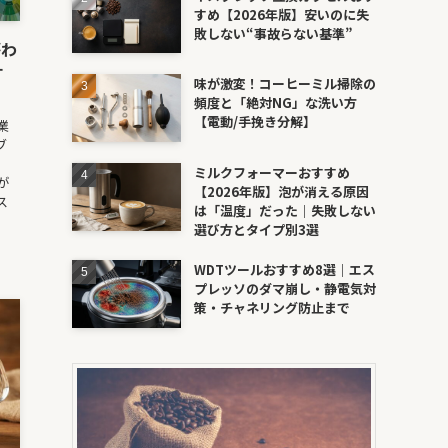
すめ【2026年版】安いのに失
敗しない“事故らない基準”
がわ
す
味が激変！コーヒーミル掃除の
頻度と「絶対NG」な洗い方
【電動/手挽き分解】
業
ブ
」
ミルクフォーマーおすすめ
が
【2026年版】泡が消える原因
ス
は「温度」だった｜失敗しない
】
選び方とタイプ別3選
WDTツールおすすめ8選｜エス
プレッソのダマ崩し・静電気対
策・チャネリング防止まで