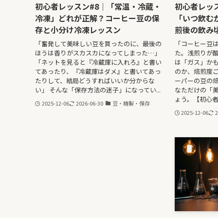
初心者レッスン#8｜「常温・冷蔵・
初心者レッ
冷凍」どれが正解？コーヒー豆の保
「いつ飲む
存と小分け冷凍レッスン
煎後の飲み
「奮発して美味しい豆を買ったのに、最後の
「コーヒー豆
ほうは香りがスカスカになってしまった…」
た。浅煎りが
「ネットを見ると『冷蔵庫に入れろ』と書い
は「ガス」か
てあったり、『冷蔵庫はダメ』と書いてあっ
のか、焙煎度
たりして、結局どうすればいいか分からな
ーパーの豆の
い」 そんな「保存方法の迷子」になってい...
なただけの「
ょう。【初心者
2025-12-06
2026-06-30
豆・精製・保存
2025-12-06
2