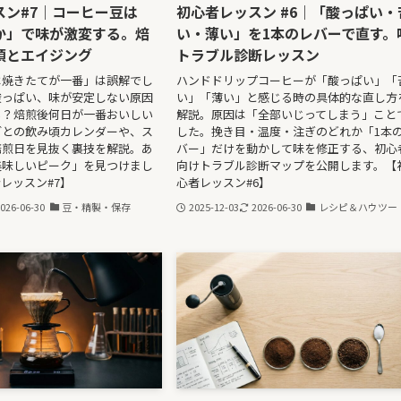
スン#7｜コーヒー豆は
初心者レッスン #6｜「酸っぱい・
か」で味が激変する。焙
い・薄い」を1本のレバーで直す。
頃とエイジング
トラブル診断レッスン
は焼きたてが一番」は誤解でし
ハンドドリップコーヒーが「酸っぱい」「
酸っぱい、味が安定しない原因
い」「薄い」と感じる時の具体的な直し方
も？焙煎後何日が一番おいしい
解説。原因は「全部いじってしまう」こと
ごとの飲み頃カレンダーや、ス
した。挽き目・温度・注ぎのどれか「1本
焙煎日を見抜く裏技を解説。あ
バー」だけを動かして味を修正する、初心
美味しいピーク」を見つけまし
向けトラブル診断マップを公開します。【
レッスン#7】
心者レッスン#6】
026-06-30
豆・精製・保存
2025-12-03
2026-06-30
レシピ＆ハウツー