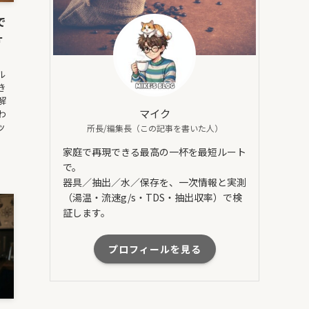
で
ォ
ル
き
解
マイク
わ
ッ
所長/編集長（この記事を書いた人）
家庭で再現できる最高の一杯を最短ルート
で。
器具／抽出／水／保存を、一次情報と実測
（湯温・流速g/s・TDS・抽出収率）で検
証します。
プロフィールを見る