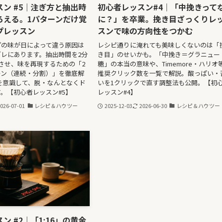
ン #5｜注ぎ方と抽出時
初心者レッスン#4｜「中挽きって
ろえる。1パターンだけ覚
に？」を卒業。挽き目ざっくりレ
プレッスン
スンで味の方向性をつかむ
プの味が日によって違う原因は
レシピ通りに淹れても美味しくないのは「
レにあります。抽出時間を2分
き目」のせいかも。「中挽き＝グラニュー
させ、味を再現するための「2
糖」の本当の意味や、Timemore・ハリオ
ーン（連続・分割）」を徹底解
推奨クリック数を一覧で解説。酸っぱい・
s)を意識して、脱・なんとなくド
いを1クリックで直す調整法も公開。【初
。【初心者レッスン#5】
レッスン#4】
026-07-01
レシピ＆ハウツー
2025-12-03
2026-06-30
レシピ＆ハウツー
ン #2｜「1:16」の黄金