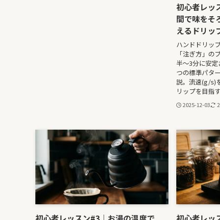
初心者レッス
間で味をそ
えるドリッ
ハンドドリッ
「注ぎ方」のブ
半〜3分に安定
つの標準パタ
説。流速(g/
リップを目指す
2025-12-03
2
初心者レッスン#3｜お湯の温度で
初心者レッス