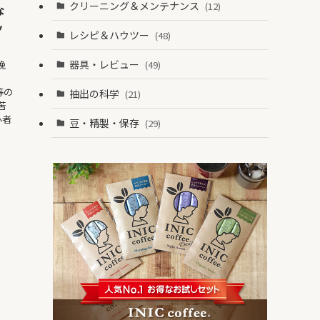
クリーニング＆メンテナンス
(12)
な
ッ
レシピ＆ハウツー
(48)
器具・レビュー
挽
(49)
等の
抽出の科学
(21)
苦
心者
豆・精製・保存
(29)