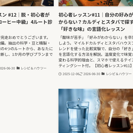
ン #12｜脱・初心者が
初心者レッスン#11｜自分の好み
コーヒー中級」4ルート診
からない？カルディとスタバで探
「好きな味」の言語化レッスン
ン完走おめでとうございます。
「酸味が苦手」「好みがわからない」を卒
級編。抽出の科学・豆と精製・
しよう。マイルドカルディとスタバハウス
の4つのルートから、あなたに
レンドを使った比較実験で、自分の「好き
断し、1か月の学びプランまで
を言語化する方法を解説。温度変化で味覚
変わる科学的理由と、スマホで使えるテイ
ティングシート付。【初心者レッスン#11
026-06-30
レシピ＆ハウツー
2025-12-06
2026-06-30
レシピ＆ハウツー