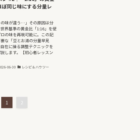
ほぼ同じ味にする分量レ
ーの味が違う…」その原因は分
世界基準の黄金比「1:16」を使
プロの味を再現可能に。この記
不要な「豆とお湯の分量早見
を自在に操る調整テクニックを
解説します。【初心者レッスン
026-06-30
レシピ＆ハウツー
1
2