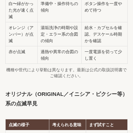
白〜緑がかっ
準備中・操作待ちの
ボタン操作を一度や
た光が速く点
傾向
めて待つ
滅
オレンジ（ア
湯垢洗浄の時期や設
給水・カプセルを確
ンバー）が点
定・エラー系の合図
認、デスケール時期
滅
の傾向
かを確認
赤が点滅
過熱や異常の合図の
一度電源を切って少
傾向
し置く
機種や世代により挙動は異なります。最新は公式の取扱説明書で
ご確認ください。
オリジナル（ORIGINAL／イニシア・ピクシー等）
系の点滅早見
点滅の様子
考えられる意味
まず試すこと