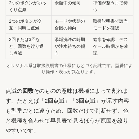
2つのボタンがゆっ
余熱中の傾向
準備が整うまで待
くり点滅
つ
2つのボタンが交
モードや状態の
取扱説明書で該当
互・同時に点滅
合図の傾向
モードを確認
2回または3回な
湯垢洗浄の時期
給水を確認、デス
ど、回数を繰り返
や注水待ちの傾
ケール時期かを確
し点滅
向
認
オリジナル系は取扱説明書の仕様にもとづく記述です。型番によ
り操作・表示が異なります。
点滅の
回数
そのものの意味は機種によって割れま
す。たとえば「2回点滅」「3回点滅」が示す内容
も型番ごとに違うため、回数だけで判断せず、色
と機種を合わせて早見表で見るほうが原因を絞り
やすいです。