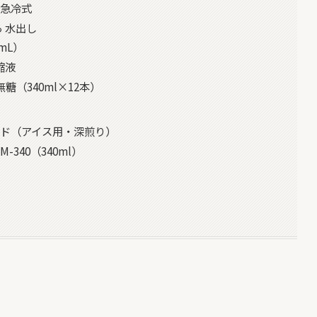
 急冷式
 水出し
mL）
縮液
無糖（340ml×12本）
レンド（アイス用・深煎り）
340（340ml）