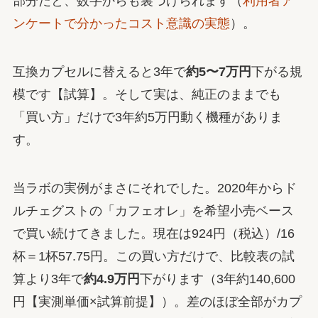
部分だと、数字からも裏づけられます（
利用者ア
ンケートで分かったコスト意識の実態
）。
互換カプセルに替えると3年で
約5〜7万円
下がる規
模です【試算】。そして実は、純正のままでも
「買い方」だけで3年約5万円動く機種がありま
す。
当ラボの実例がまさにそれでした。2020年からド
ルチェグストの「カフェオレ」を希望小売ベース
で買い続けてきました。現在は924円（税込）/16
杯＝1杯57.75円。この買い方だけで、比較表の試
算より3年で
約4.9万円
下がります（3年約140,600
円【実測単価×試算前提】）。差のほぼ全部がカプ