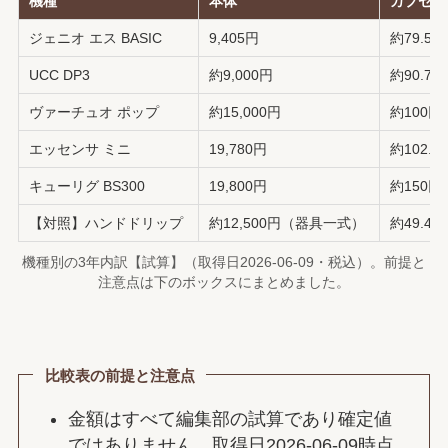
機種
本体
カプセル
ジェニオ エス BASIC
9,405円
約79.5
UCC DP3
約9,000円
約90.7
ヴァーチュオ ポップ
約15,000円
約100円
エッセンサ ミニ
19,780円
約102.
キューリグ BS300
19,800円
約150円
【対照】ハンドドリップ
約12,500円（器具一式）
約49.4
機種別の3年内訳【試算】（取得日2026-06-09・税込）。前提と
注意点は下のボックスにまとめました。
比較表の前提と注意点
金額はすべて編集部の試算であり確定値
ではありません。取得日2026-06-09時点