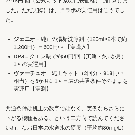
×918円/回（公式キット系の代表価格）で計算しま
した。ただ実際には、当ラボの実運用はこうでし
た。
ジェニオ
＝純正の湯垢洗浄剤（125ml×2本で約
1,200円）＝600円/回【実購入】
DP3
＝クエン酸で約50円/回【実測・約6か月に
1回の実運用】
ヴァーチュオ
＝純正キット（2回分・918円/回
相当）を6か月に1回＝表の共通条件そのままを
実運用【実測】
共通条件は机上の数字ではなく、実例ならさらに
下がる機種もある、という二方向で読んでくださ
いね。なお日本の水道水の硬度（平均約80mg/L）