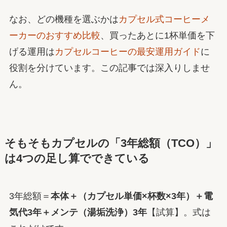
なお、どの機種を選ぶかは
カプセル式コーヒーメ
ーカーのおすすめ比較
、買ったあとに1杯単価を下
げる運用は
カプセルコーヒーの最安運用ガイド
に
役割を分けています。この記事では深入りしませ
ん。
そもそもカプセルの「3年総額（TCO）」
は4つの足し算でできている
3年総額＝
本体＋（カプセル単価×杯数×3年）＋電
気代3年＋メンテ（湯垢洗浄）3年
【試算】。式は