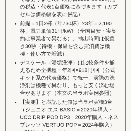
の税込・代表1点価格に基づきます（カプ
セルは価格幅を表に併記）
前提＝1日2杯（年730杯）×3年＝2,190
杯、電力単価31円/kWh（全国目安・実契
約は事業者で異なる）、抽出時間は仮置
き30秒（待機・保温を含む実消費は機
種・使い方で増減）
デスケール（湯垢洗浄）は比較条件を揃
えるため全機種＝年2回×918円/回（公式
キット系の代表価格）で統一。実際の洗
浄剤は機種で異なり、もっと安く済む場
合があります（本文の当ラボ実例参照）
【実測】と表記した値は当ラボ実機3台
（ジェニオ エス BASIC＝2020年購入・
UCC DRIP POD DP3＝2020年購入・ネス
プレッソ VERTUO POP＝2024年購入）