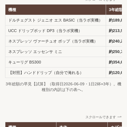
機種
3年総額
ドルチェグスト ジェニオ エス BASIC（当ラボ実機）
約189,80
UCC ドリップポッド DP3（当ラボ実機）
約213,90
ネスプレッソ ヴァーチュオ ポップ（当ラボ実機）
約240,20
ネスプレッソ エッセンサ ミニ
約250,70
キューリグ BS300
約354,60
【対照】ハンドドリップ（自分で淹れる）
約120,60
3年総額の早見【試算】（取得日2026-06-09・1日2杯×3年）。機
種別の内訳は下の表へ。
スクロールできます