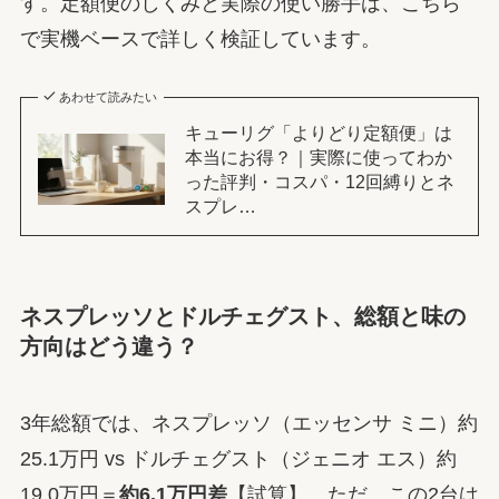
す。定額便のしくみと実際の使い勝手は、こちら
で実機ベースで詳しく検証しています。
あわせて読みたい
キューリグ「よりどり定額便」は
本当にお得？｜実際に使ってわか
った評判・コスパ・12回縛りとネ
スプレ…
ネスプレッソとドルチェグスト、総額と味の
方向はどう違う？
3年総額では、ネスプレッソ（エッセンサ ミニ）約
25.1万円 vs ドルチェグスト（ジェニオ エス）約
19.0万円＝
約6.1万円差
【試算】。ただ、この2台は