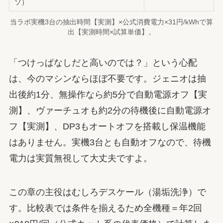
ソ）
当ラボ実機3台の抽出時間【実測】×公式消費電力×31円/kWhで算
出【実測時間×試算単価】。
「つけっぱなしだと高いのでは？」という心配
は、今のマシンならほぼ不要です。ジェニオは抽
出後約1分、無操作なら約5分で自動電源オフ【実
測】、ヴァーチュオも約2分の待機後に自動電源オ
フ【実測】、DP3もオートオフを搭載し保温機能
はありません。実機3台とも自動オフなので、待機
電力は実質無視して大丈夫ですよ。
この章の主役はむしろデスケール（湯垢洗浄）で
す。比較表では条件を揃えるため全機種＝年2回