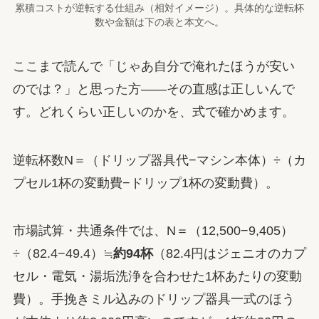
累積コストが逆転する仕組み（相対イメージ）。具体的な逆転杯
数や金額は下の表と本文へ。
ここまで読んで「じゃあ自分で淹れたほうが安い
のでは？」と思った方——その直感は正しいんで
す。どれくらい正しいのかを、式で確かめます。
逆転杯数N＝（ドリップ器具代−マシン本体）÷（カ
プセル1杯の変動費−ドリップ1杯の変動費）。
市場試算・共通条件では、N＝（12,500−9,405）
÷（82.4−49.4）≒
約94杯
（82.4円はジェニオのカプ
セル・電気・湯垢洗浄を合わせた1杯あたりの変動
費）。手挽きミル込みのドリップ器具一式のほう