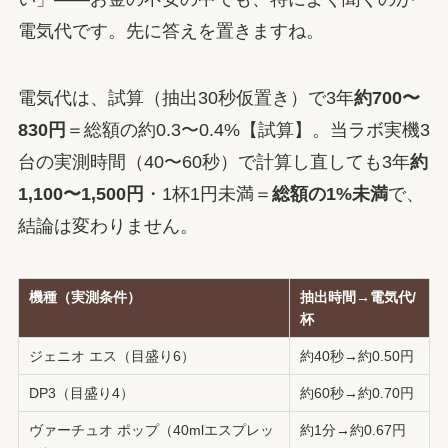
電気代です。先に答えを置きますね。
電気代は、試算（抽出30秒仮置き）で3年
約700〜
830円
＝総額の約0.3〜0.4%【試算】。当ラボ実機3
台の実測時間（40〜60秒）で計算し直しても3年
約
1,100〜1,500円
・1杯1円未満＝
総額の1%未満
で、
結論は変わりません。
機種（実測条件）
抽出時間→電気代/
杯
ジェニオ エス（目盛り6）
約40秒→約0.50円
DP3（目盛り4）
約60秒→約0.70円
ヴァーチュオ ポップ（40mlエスプレッ
約1分→約0.67円