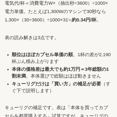
電気代/杯＝消費電力W×（抽出秒÷3600）÷1000×
電力単価。たとえば1,300Wのマシンで30秒なら
1,300×（30÷3600）÷1000×31≒
約0.34円/杯
。
表の読み解きは3点です。
順位はほぼカプセル単価の順
。1杯の差が2,190
杯ぶん積み上がります
本体の価格差は最大でも約1万円＝3年総額の1
割未満
。本体選びで総額はほぼ動きません
キューリグだけは「買い方」の補足が必要
（す
ぐ下で説明します）
キューリグの補足です。表は「本体を買ってカプ
セルを都度購入する」試算ですが、キューリグの